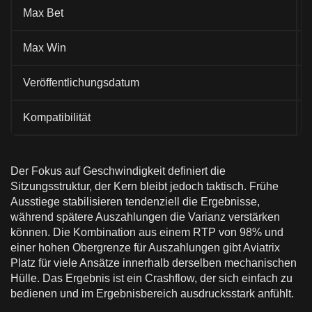
Max Bet
Max Win
Veröffentlichungsdatum
Kompatibilität
Der Fokus auf Geschwindigkeit definiert die
Sitzungsstruktur, der Kern bleibt jedoch taktisch. Frühe
Ausstiege stabilisieren tendenziell die Ergebnisse,
während spätere Auszahlungen die Varianz verstärken
können. Die Kombination aus einem RTP von 98% und
einer hohen Obergrenze für Auszahlungen gibt Aviatrix
Platz für viele Ansätze innerhalb derselben mechanischen
Hülle. Das Ergebnis ist ein Crashflow, der sich einfach zu
bedienen und im Ergebnisbereich ausdrucksstark anfühlt.