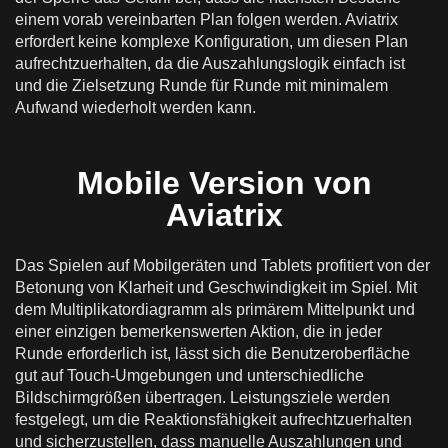
einem vorab vereinbarten Plan folgen werden. Aviatrix
erfordert keine komplexe Konfiguration, um diesen Plan
aufrechtzuerhalten, da die Auszahlungslogik einfach ist
und die Zielsetzung Runde für Runde mit minimalem
Aufwand wiederholt werden kann.
Mobile Version von
Aviatrix
Das Spielen auf Mobilgeräten und Tablets profitiert von der
Betonung von Klarheit und Geschwindigkeit im Spiel. Mit
dem Multiplikatordiagramm als primärem Mittelpunkt und
einer einzigen bemerkenswerten Aktion, die in jeder
Runde erforderlich ist, lässt sich die Benutzeroberfläche
gut auf Touch-Umgebungen und unterschiedliche
Bildschirmgrößen übertragen. Leistungsziele werden
festgelegt, um die Reaktionsfähigkeit aufrechtzuerhalten
und sicherzustellen, dass manuelle Auszahlungen und