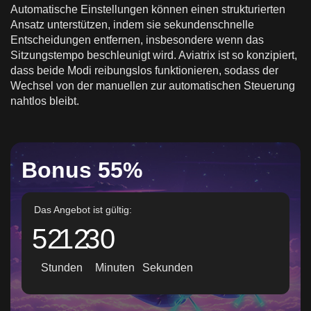
Automatische Einstellungen können einen strukturierten
Ansatz unterstützen, indem sie sekundenschnelle
Entscheidungen entfernen, insbesondere wenn das
Sitzungstempo beschleunigt wird. Aviatrix ist so konzipiert,
dass beide Modi reibungslos funktionieren, sodass der
Wechsel von der manuellen zur automatischen Steuerung
nahtlos bleibt.
Bonus 55%
Das Angebot ist gültig:
52
12
28
Stunden
Minuten
Sekunden