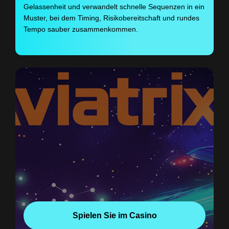
Gelassenheit und verwandelt schnelle Sequenzen in ein
Muster, bei dem Timing, Risikobereitschaft und rundes
Tempo sauber zusammenkommen.
Spielen Sie im Casino