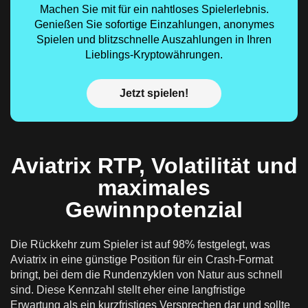
Machen Sie mit für ein nahtloses Spielerlebnis.
Genießen Sie sofortige Einzahlungen, anonymes
Spielen und blitzschnelle Auszahlungen in Ihren
Lieblings-Kryptowährungen.
Jetzt spielen!
Aviatrix RTP, Volatilität und
maximales
Gewinnpotenzial
Die Rückkehr zum Spieler ist auf 98% festgelegt, was
Aviatrix in eine günstige Position für ein Crash-Format
bringt, bei dem die Rundenzyklen von Natur aus schnell
sind. Diese Kennzahl stellt eher eine langfristige
Erwartung als ein kurzfristiges Versprechen dar und sollte