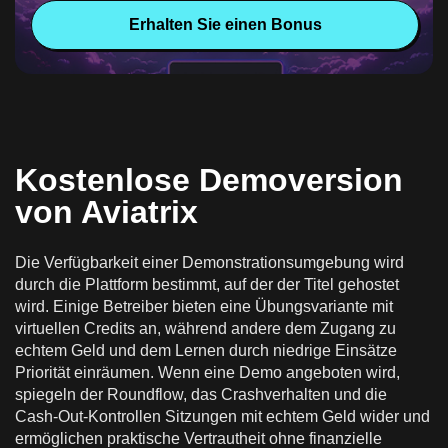
Erhalten Sie einen Bonus
Kostenlose Demoversion
von Aviatrix
Die Verfügbarkeit einer Demonstrationsumgebung wird
durch die Plattform bestimmt, auf der der Titel gehostet
wird. Einige Betreiber bieten eine Übungsvariante mit
virtuellen Credits an, während andere dem Zugang zu
echtem Geld und dem Lernen durch niedrige Einsätze
Priorität einräumen. Wenn eine Demo angeboten wird,
spiegeln der Roundflow, das Crashverhalten und die
Cash-Out-Kontrollen Sitzungen mit echtem Geld wider und
ermöglichen praktische Vertrautheit ohne finanzielle