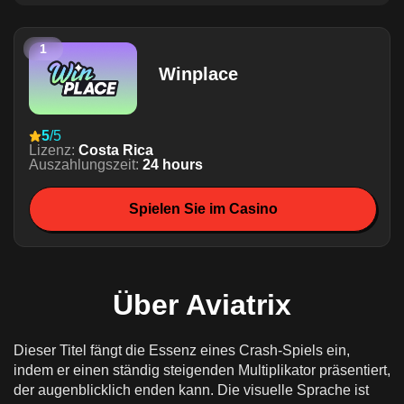
Aviatrix RTP, Volatilität und maximales
Gewinnpotenzial
1
So gehen Sie verantwortungsvoll mit Aviatrix um
Winplace
Aviatrix online um echtes Geld spielen in
Deutschland
5
/5
Einlagen, Zahlungen & Verantwortungsvolles
Lizenz:
Costa Rica
Spielen in Deutschland
Auszahlungszeit:
24 hours
Mobile Version von Aviatrix
Spielen Sie im Casino
Über Aviatrix
Dieser Titel fängt die Essenz eines Crash-Spiels ein,
indem er einen ständig steigenden Multiplikator präsentiert,
der augenblicklich enden kann. Die visuelle Sprache ist