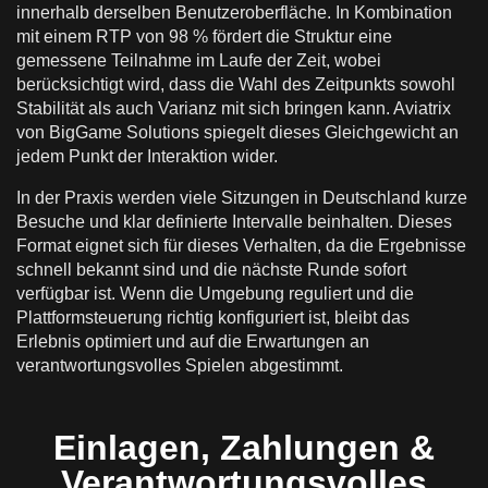
innerhalb derselben Benutzeroberfläche. In Kombination
mit einem RTP von 98 % fördert die Struktur eine
gemessene Teilnahme im Laufe der Zeit, wobei
berücksichtigt wird, dass die Wahl des Zeitpunkts sowohl
Stabilität als auch Varianz mit sich bringen kann. Aviatrix
von BigGame Solutions spiegelt dieses Gleichgewicht an
jedem Punkt der Interaktion wider.
In der Praxis werden viele Sitzungen in Deutschland kurze
Besuche und klar definierte Intervalle beinhalten. Dieses
Format eignet sich für dieses Verhalten, da die Ergebnisse
schnell bekannt sind und die nächste Runde sofort
verfügbar ist. Wenn die Umgebung reguliert und die
Plattformsteuerung richtig konfiguriert ist, bleibt das
Erlebnis optimiert und auf die Erwartungen an
verantwortungsvolles Spielen abgestimmt.
Einlagen, Zahlungen &
Verantwortungsvolles