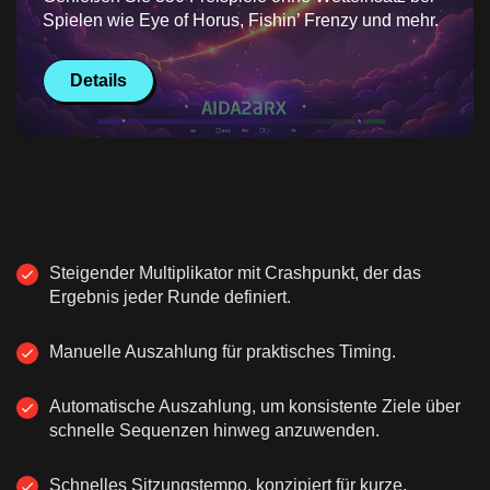
Spielen wie Eye of Horus, Fishin’ Frenzy und mehr.
Details
Steigender Multiplikator mit Crashpunkt, der das
Ergebnis jeder Runde definiert.
Manuelle Auszahlung für praktisches Timing.
Automatische Auszahlung, um konsistente Ziele über
schnelle Sequenzen hinweg anzuwenden.
Schnelles Sitzungstempo, konzipiert für kurze,