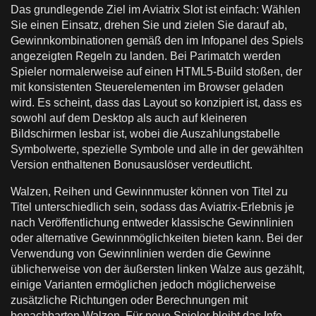
Das grundlegende Ziel im Aviatrix Slot ist einfach: Wählen
Sie einen Einsatz, drehen Sie und zielen Sie darauf ab,
Gewinnkombinationen gemäß den im Infopanel des Spiels
angezeigten Regeln zu landen. Bei Parimatch werden
Spieler normalerweise auf einen HTML5-Build stoßen, der
mit konsistenten Steuerelementen im Browser geladen
wird. Es scheint, dass das Layout so konzipiert ist, dass es
sowohl auf dem Desktop als auch auf kleineren
Bildschirmen lesbar ist, wobei die Auszahlungstabelle
Symbolwerte, spezielle Symbole und alle in der gewählten
Version enthaltenen Bonusauslöser verdeutlicht.
Walzen, Reihen und Gewinnmuster können von Titel zu
Titel unterschiedlich sein, sodass das Aviatrix-Erlebnis je
nach Veröffentlichung entweder klassische Gewinnlinien
oder alternative Gewinnmöglichkeiten bieten kann. Bei der
Verwendung von Gewinnlinien werden die Gewinne
üblicherweise von der äußersten linken Walze aus gezählt,
einige Varianten ermöglichen jedoch möglicherweise
zusätzliche Richtungen oder Berechnungen mit
benachbarten Walzen. Für neue Spieler bleibt das Info-