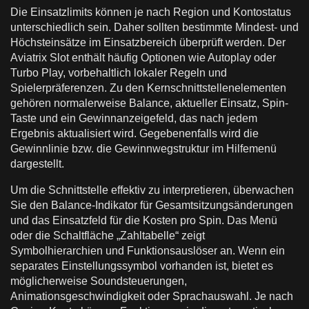
Die Einsatzlimits können je nach Region und Kontostatus
unterschiedlich sein. Daher sollten bestimmte Mindest- und
Höchsteinsätze im Einsatzbereich überprüft werden. Der
Aviatrix Slot enthält häufig Optionen wie Autoplay oder
Turbo Play, vorbehaltlich lokaler Regeln und
Spielerpräferenzen. Zu den Kernschnittstellenelementen
gehören normalerweise Balance, aktueller Einsatz, Spin-
Taste und ein Gewinnanzeigefeld, das nach jedem
Ergebnis aktualisiert wird. Gegebenenfalls wird die
Gewinnlinie bzw. die Gewinnwegstruktur im Hilfemenü
dargestellt.
Um die Schnittstelle effektiv zu interpretieren, überwachen
Sie den Balance-Indikator für Gesamtsitzungsänderungen
und das Einsatzfeld für die Kosten pro Spin. Das Menü
oder die Schaltfläche „Zahltabelle“ zeigt
Symbolhierarchien und Funktionsauslöser an. Wenn ein
separates Einstellungssymbol vorhanden ist, bietet es
möglicherweise Soundsteuerungen,
Animationsgeschwindigkeit oder Sprachauswahl. Je nach