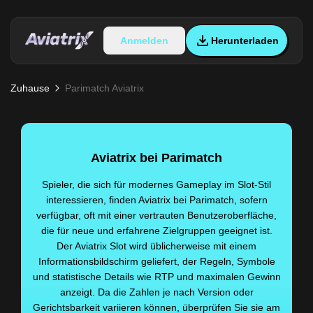
Anmelden
Herunterladen
Zuhause
Parimatch Aviatrix
Aviatrix bei Parimatch
Spieler, die sich für modernes Gameplay im Slot-Stil
interessieren, finden Aviatrix bei Parimatch, sofern
verfügbar, oft mit einer vertrauten Benutzeroberfläche,
die für neue und erfahrene Zielgruppen geeignet ist.
Der Aviatrix Slot wird üblicherweise mit einem
Informationsbildschirm geliefert, der Regeln, Symbole
und statistische Details wie RTP und maximalen Gewinn
anzeigt. Da die Zahlen je nach Version oder
Gerichtsbarkeit variieren können, überprüfen Sie sie am