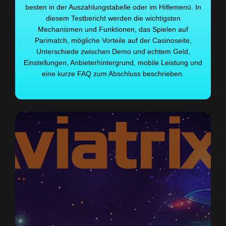
besten in der Auszahlungstabelle oder im Hilfemenü. In
diesem Testbericht werden die wichtigsten
Mechanismen und Funktionen, das Spielen auf
Parimatch, mögliche Vorteile auf der Casinoseite,
Unterschiede zwischen Demo und echtem Geld,
Einstellungen, Anbieterhintergrund, mobile Leistung und
eine kurze FAQ zum Abschluss beschrieben.