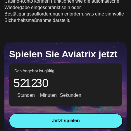
Casino-Konto können Funktionen wie die automatische
Wiedergabe eingeschränkt sein oder
Bestätigungsaufforderungen erfordern, was eine sinnvolle
Sicherheitsmaßnahme darstellt.
Spielen Sie Aviatrix jetzt
Das Angebot ist gültig:
52
12
29
Stunden
Minuten
Sekunden
Jetzt spielen