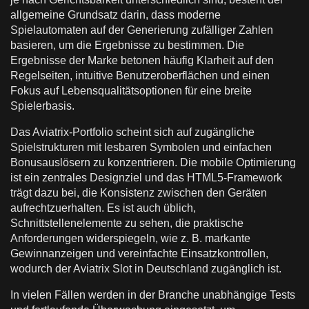
allgemeine Grundsatz darin, dass moderne
Spielautomaten auf der Generierung zufälliger Zahlen
basieren, um die Ergebnisse zu bestimmen. Die
Ergebnisse der Marke betonen häufig Klarheit auf den
Regelseiten, intuitive Benutzeroberflächen und einen
Fokus auf Lebensqualitätsoptionen für eine breite
Spielerbasis.
Das Aviatrix-Portfolio scheint sich auf zugängliche
Spielstrukturen mit lesbaren Symbolen und einfachen
Bonusauslösern zu konzentrieren. Die mobile Optimierung
ist ein zentrales Designziel und das HTML5-Framework
trägt dazu bei, die Konsistenz zwischen den Geräten
aufrechtzuerhalten. Es ist auch üblich,
Schnittstellenelemente zu sehen, die praktische
Anforderungen widerspiegeln, wie z. B. markante
Gewinnanzeigen und vereinfachte Einsatzkontrollen,
wodurch der Aviatrix Slot in Deutschland zugänglich ist.
In vielen Fällen werden in der Branche unabhängige Tests