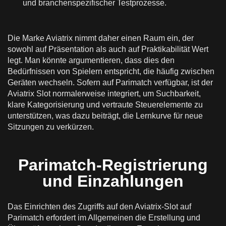
und branchenspezifischer Testprozesse.
Die Marke Aviatrix nimmt daher einen Raum ein, der
sowohl auf Präsentation als auch auf Praktikabilität Wert
legt. Man könnte argumentieren, dass dies den
Bedürfnissen von Spielern entspricht, die häufig zwischen
Geräten wechseln. Sofern auf Parimatch verfügbar, ist der
Aviatrix Slot normalerweise integriert, um Suchbarkeit,
klare Kategorisierung und vertraute Steuerelemente zu
unterstützen, was dazu beiträgt, die Lernkurve für neue
Sitzungen zu verkürzen.
Parimatch-Registrierung
und Einzahlungen
Das Einrichten des Zugriffs auf den Aviatrix-Slot auf
Parimatch erfordert im Allgemeinen die Erstellung und