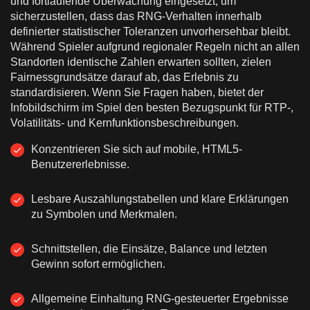
und fortlaufende Überwachung eingesetzt, um
sicherzustellen, dass das RNG-Verhalten innerhalb
definierter statistischer Toleranzen unvorhersehbar bleibt.
Während Spieler aufgrund regionaler Regeln nicht an allen
Standorten identische Zahlen erwarten sollten, zielen
Fairnessgrundsätze darauf ab, das Erlebnis zu
standardisieren. Wenn Sie Fragen haben, bietet der
Infobildschirm im Spiel den besten Bezugspunkt für RTP-,
Volatilitäts- und Kernfunktionsbeschreibungen.
Konzentrieren Sie sich auf mobile, HTML5-
Benutzererlebnisse.
Lesbare Auszahlungstabellen und klare Erklärungen
zu Symbolen und Merkmalen.
Schnittstellen, die Einsätze, Balance und letzten
Gewinn sofort ermöglichen.
Allgemeine Einhaltung RNG-gesteuerter Ergebnisse