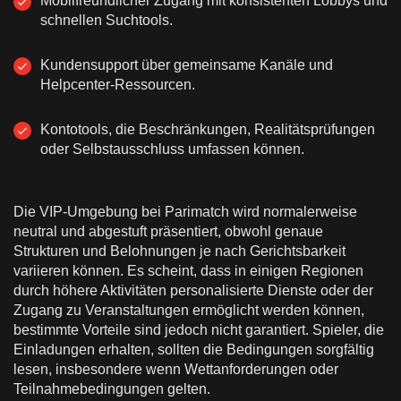
Mobilfreundlicher Zugang mit konsistenten Lobbys und
schnellen Suchtools.
Kundensupport über gemeinsame Kanäle und
Helpcenter-Ressourcen.
Kontotools, die Beschränkungen, Realitätsprüfungen
oder Selbstausschluss umfassen können.
Die VIP-Umgebung bei Parimatch wird normalerweise
neutral und abgestuft präsentiert, obwohl genaue
Strukturen und Belohnungen je nach Gerichtsbarkeit
variieren können. Es scheint, dass in einigen Regionen
durch höhere Aktivitäten personalisierte Dienste oder der
Zugang zu Veranstaltungen ermöglicht werden können,
bestimmte Vorteile sind jedoch nicht garantiert. Spieler, die
Einladungen erhalten, sollten die Bedingungen sorgfältig
lesen, insbesondere wenn Wettanforderungen oder
Teilnahmebedingungen gelten.