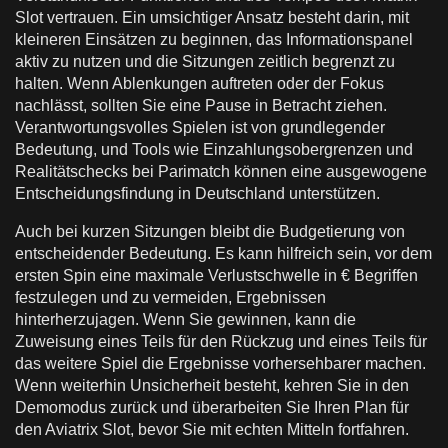
Slot vertrauen. Ein umsichtiger Ansatz besteht darin, mit
kleineren Einsätzen zu beginnen, das Informationspanel
aktiv zu nutzen und die Sitzungen zeitlich begrenzt zu
halten. Wenn Ablenkungen auftreten oder der Fokus
nachlässt, sollten Sie eine Pause in Betracht ziehen.
Verantwortungsvolles Spielen ist von grundlegender
Bedeutung, und Tools wie Einzahlungsobergrenzen und
Realitätschecks bei Parimatch können eine ausgewogene
Entscheidungsfindung in Deutschland unterstützen.
Auch bei kurzen Sitzungen bleibt die Budgetierung von
entscheidender Bedeutung. Es kann hilfreich sein, vor dem
ersten Spin eine maximale Verlustschwelle in € Begriffen
festzulegen und zu vermeiden, Ergebnissen
hinterherzujagen. Wenn Sie gewinnen, kann die
Zuweisung eines Teils für den Rückzug und eines Teils für
das weitere Spiel die Ergebnisse vorhersehbarer machen.
Wenn weiterhin Unsicherheit besteht, kehren Sie in den
Demomodus zurück und überarbeiten Sie Ihren Plan für
den Aviatrix Slot, bevor Sie mit echten Mitteln fortfahren.