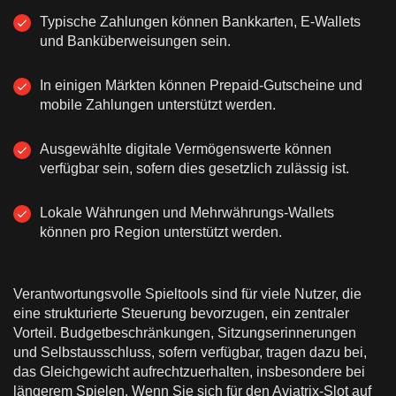
Typische Zahlungen können Bankkarten, E-Wallets
und Banküberweisungen sein.
In einigen Märkten können Prepaid-Gutscheine und
mobile Zahlungen unterstützt werden.
Ausgewählte digitale Vermögenswerte können
verfügbar sein, sofern dies gesetzlich zulässig ist.
Lokale Währungen und Mehrwährungs-Wallets
können pro Region unterstützt werden.
Verantwortungsvolle Spieltools sind für viele Nutzer, die
eine strukturierte Steuerung bevorzugen, ein zentraler
Vorteil. Budgetbeschränkungen, Sitzungserinnerungen
und Selbstausschluss, sofern verfügbar, tragen dazu bei,
das Gleichgewicht aufrechtzuerhalten, insbesondere bei
längerem Spielen. Wenn Sie sich für den Aviatrix-Slot auf