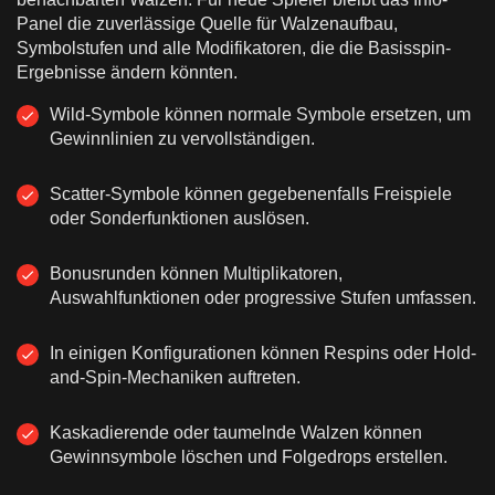
Panel die zuverlässige Quelle für Walzenaufbau,
Symbolstufen und alle Modifikatoren, die die Basisspin-
Ergebnisse ändern könnten.
Wild-Symbole können normale Symbole ersetzen, um
Gewinnlinien zu vervollständigen.
Scatter-Symbole können gegebenenfalls Freispiele
oder Sonderfunktionen auslösen.
Bonusrunden können Multiplikatoren,
Auswahlfunktionen oder progressive Stufen umfassen.
In einigen Konfigurationen können Respins oder Hold-
and-Spin-Mechaniken auftreten.
Kaskadierende oder taumelnde Walzen können
Gewinnsymbole löschen und Folgedrops erstellen.