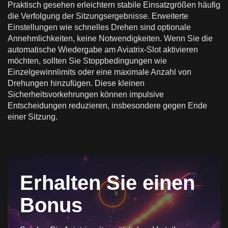
Praktisch gesehen erleichtern stabile Einsatzgrößen häufig
die Verfolgung der Sitzungsergebnisse. Erweiterte
Einstellungen wie schnelles Drehen sind optionale
Annehmlichkeiten, keine Notwendigkeiten. Wenn Sie die
automatische Wiedergabe am Aviatrix-Slot aktivieren
möchten, sollten Sie Stoppbedingungen wie
Einzelgewinnlimits oder eine maximale Anzahl von
Drehungen hinzufügen. Diese kleinen
Sicherheitsvorkehrungen können impulsive
Entscheidungen reduzieren, insbesondere gegen Ende
einer Sitzung.
Erhalten Sie einen
Bonus