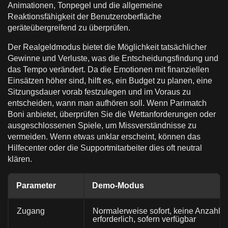
Animationen, Tonpegel und die allgemeine
Reaktionsfähigkeit der Benutzeroberfläche
geräteübergreifend zu überprüfen.
Der Realgeldmodus bietet die Möglichkeit tatsächlicher
Gewinne und Verluste, was die Entscheidungsfindung und
das Tempo verändert. Da die Emotionen mit finanziellen
Einsätzen höher sind, hilft es, ein Budget zu planen, eine
Sitzungsdauer vorab festzulegen und im Voraus zu
entscheiden, wann man aufhören soll. Wenn Parimatch
Boni anbietet, überprüfen Sie die Wettanforderungen oder
ausgeschlossenen Spiele, um Missverständnisse zu
vermeiden. Wenn etwas unklar erscheint, können das
Hilfecenter oder die Supportmitarbeiter dies oft neutral
klären.
Parameter
Demo-Modus
Zugang
Normalerweise sofort, keine Anzahlu
erforderlich, sofern verfügbar