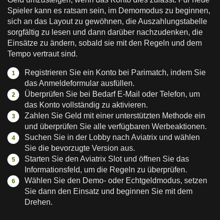
Spieler kann es ratsam sein, im Demomodus zu beginnen,
sich an das Layout zu gewöhnen, die Auszahlungstabelle
sorgfältig zu lesen und dann darüber nachzudenken, die
Einsätze zu ändern, sobald sie mit den Regeln und dem
Tempo vertraut sind.
Registrieren Sie ein Konto bei Parimatch, indem Sie
das Anmeldeformular ausfüllen.
Überprüfen Sie bei Bedarf E-Mail oder Telefon, um
das Konto vollständig zu aktivieren.
Zahlen Sie Geld mit einer unterstützten Methode ein
und überprüfen Sie alle verfügbaren Werbeaktionen.
Suchen Sie in der Lobby nach Aviatrix und wählen
Sie die bevorzugte Version aus.
Starten Sie den Aviatrix Slot und öffnen Sie das
Informationsfeld, um die Regeln zu überprüfen.
Wählen Sie den Demo- oder Echtgeldmodus, setzen
Sie dann den Einsatz und beginnen Sie mit dem
Drehen.